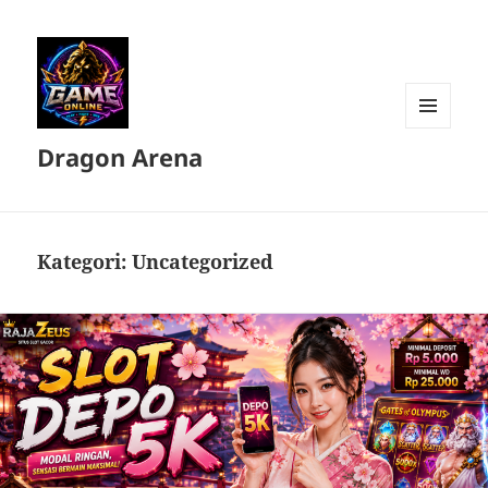
MENU
Dragon Arena
DAN
WIDGET
Kategori:
Uncategorized