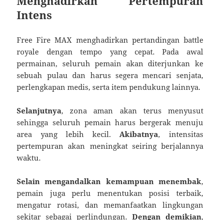
Menghadirkan Pertempuran
Intens
Free Fire MAX menghadirkan pertandingan battle
royale dengan tempo yang cepat. Pada awal
permainan, seluruh pemain akan diterjunkan ke
sebuah pulau dan harus segera mencari senjata,
perlengkapan medis, serta item pendukung lainnya.
Selanjutnya
, zona aman akan terus menyusut
sehingga seluruh pemain harus bergerak menuju
area yang lebih kecil.
Akibatnya
, intensitas
pertempuran akan meningkat seiring berjalannya
waktu.
Selain mengandalkan kemampuan menembak
,
pemain juga perlu menentukan posisi terbaik,
mengatur rotasi, dan memanfaatkan lingkungan
sekitar sebagai perlindungan.
Dengan demikian
,