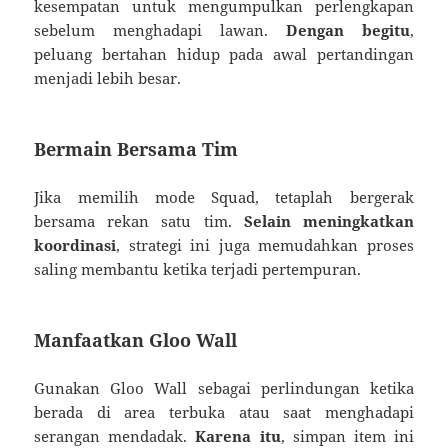
kesempatan untuk mengumpulkan perlengkapan
sebelum menghadapi lawan.
Dengan begitu
,
peluang bertahan hidup pada awal pertandingan
menjadi lebih besar.
Bermain Bersama Tim
Jika memilih mode Squad, tetaplah bergerak
bersama rekan satu tim.
Selain meningkatkan
koordinasi
, strategi ini juga memudahkan proses
saling membantu ketika terjadi pertempuran.
Manfaatkan Gloo Wall
Gunakan Gloo Wall sebagai perlindungan ketika
berada di area terbuka atau saat menghadapi
serangan mendadak.
Karena itu
, simpan item ini