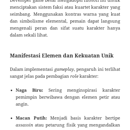
menciptakan sistem faksi atau kuartet karakter yang
seimbang. Menggunakan kontras warna yang kuat
dan simbolisme elemental, pemain dapat langsung
mengenali peran dan sifat suatu karakter hanya
dalam sekali lihat.
Manifestasi Elemen dan Kekuatan Unik
Dalam implementasi
gameplay
, pengaruh ini terlihat
sangat jelas pada pembagian
role
karakter:
Naga Biru:
Sering menginspirasi karakter
pemimpin berwibawa dengan elemen petir atau
angin.
Macan Putih:
Menjadi basis karakter bertipe
assassin
atau petarung fisik yang mengandalkan