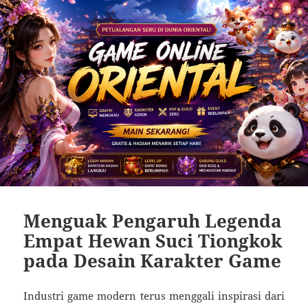
Menguak Pengaruh Legenda
Empat Hewan Suci Tiongkok
pada Desain Karakter Game
Industri game modern terus menggali inspirasi dari