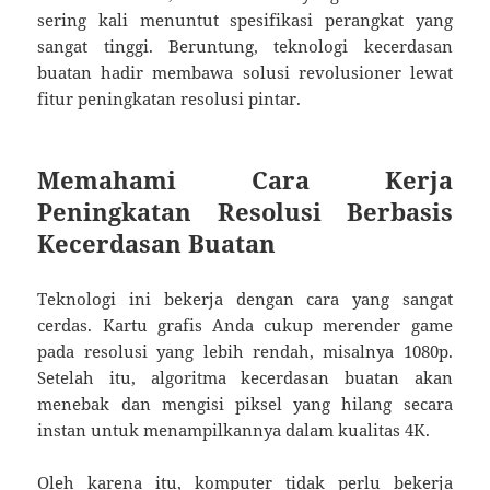
sering kali menuntut spesifikasi perangkat yang
sangat tinggi. Beruntung, teknologi kecerdasan
buatan hadir membawa solusi revolusioner lewat
fitur peningkatan resolusi pintar.
Memahami Cara Kerja
Peningkatan Resolusi Berbasis
Kecerdasan Buatan
Teknologi ini bekerja dengan cara yang sangat
cerdas. Kartu grafis Anda cukup merender game
pada resolusi yang lebih rendah, misalnya 1080p.
Setelah itu, algoritma kecerdasan buatan akan
menebak dan mengisi piksel yang hilang secara
instan untuk menampilkannya dalam kualitas 4K.
Oleh karena itu, komputer tidak perlu bekerja