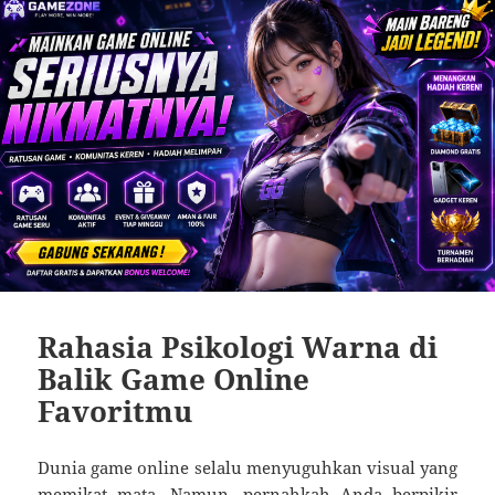
Rahasia Psikologi Warna di
Balik Game Online
Favoritmu
Dunia game online selalu menyuguhkan visual yang
memikat mata. Namun, pernahkah Anda berpikir