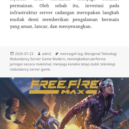
permainan. Oleh sebab itu, investasi pada
infrastruktur server cadangan merupakan langkah
mutlak demi memberikan pengalaman bermain
yang aman, lancar, dan menyenangkan.
Diposkan
Penulis
Tag
2026-07-23
adm2
mencegah lag
,
Mengenal Teknologi
pada
Redundancy Server Game Modern
,
meningkatkan performa
jaringan secara maksimal
,
menjaga koneksi tetap stabil
,
teknologi
redundancy server game