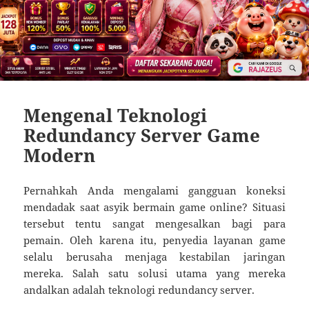
Mengenal Teknologi
Redundancy Server Game
Modern
Pernahkah Anda mengalami gangguan koneksi
mendadak saat asyik bermain game online? Situasi
tersebut tentu sangat mengesalkan bagi para
pemain. Oleh karena itu, penyedia layanan game
selalu berusaha menjaga kestabilan jaringan
mereka. Salah satu solusi utama yang mereka
andalkan adalah teknologi redundancy server.