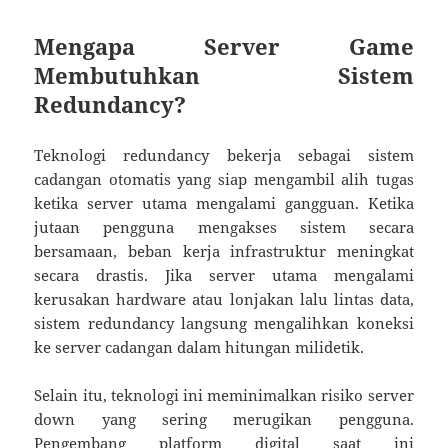
Mengapa Server Game
Membutuhkan Sistem
Redundancy?
Teknologi redundancy bekerja sebagai sistem
cadangan otomatis yang siap mengambil alih tugas
ketika server utama mengalami gangguan. Ketika
jutaan pengguna mengakses sistem secara
bersamaan, beban kerja infrastruktur meningkat
secara drastis. Jika server utama mengalami
kerusakan hardware atau lonjakan lalu lintas data,
sistem redundancy langsung mengalihkan koneksi
ke server cadangan dalam hitungan milidetik.
Selain itu, teknologi ini meminimalkan risiko server
down yang sering merugikan pengguna.
Pengembang platform digital saat ini