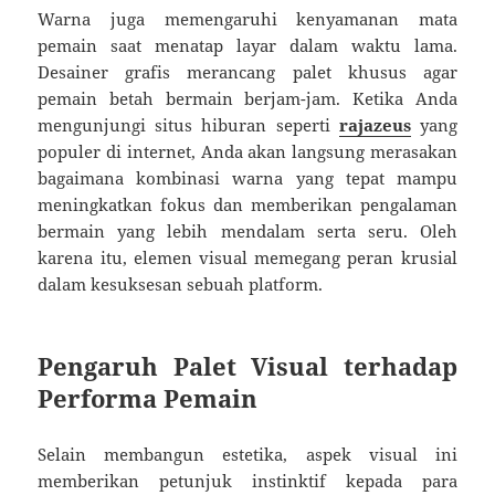
Warna juga memengaruhi kenyamanan mata
pemain saat menatap layar dalam waktu lama.
Desainer grafis merancang palet khusus agar
pemain betah bermain berjam-jam. Ketika Anda
mengunjungi situs hiburan seperti
rajazeus
yang
populer di internet, Anda akan langsung merasakan
bagaimana kombinasi warna yang tepat mampu
meningkatkan fokus dan memberikan pengalaman
bermain yang lebih mendalam serta seru. Oleh
karena itu, elemen visual memegang peran krusial
dalam kesuksesan sebuah platform.
Pengaruh Palet Visual terhadap
Performa Pemain
Selain membangun estetika, aspek visual ini
memberikan petunjuk instinktif kepada para