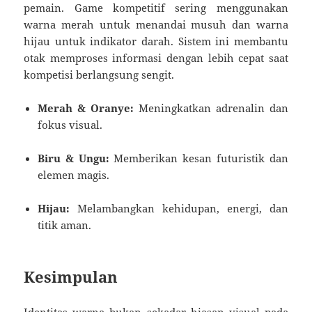
pemain. Game kompetitif sering menggunakan
warna merah untuk menandai musuh dan warna
hijau untuk indikator darah. Sistem ini membantu
otak memproses informasi dengan lebih cepat saat
kompetisi berlangsung sengit.
Merah & Oranye:
Meningkatkan adrenalin dan
fokus visual.
Biru & Ungu:
Memberikan kesan futuristik dan
elemen magis.
Hijau:
Melambangkan kehidupan, energi, dan
titik aman.
Kesimpulan
Identitas warna bukan sekadar hiasan visual pada