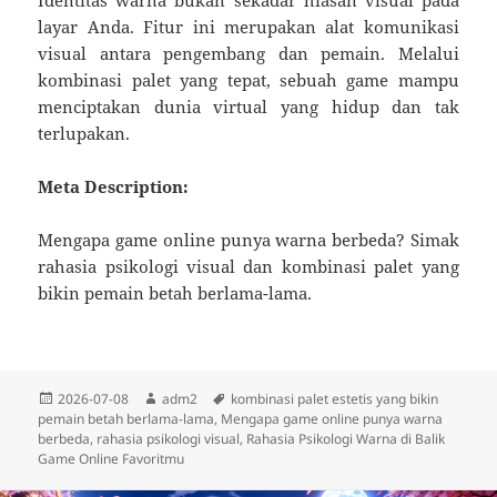
layar Anda. Fitur ini merupakan alat komunikasi
visual antara pengembang dan pemain. Melalui
kombinasi palet yang tepat, sebuah game mampu
menciptakan dunia virtual yang hidup dan tak
terlupakan.
Meta Description:
Mengapa game online punya warna berbeda? Simak
rahasia psikologi visual dan kombinasi palet yang
bikin pemain betah berlama-lama.
Diposkan
Penulis
Tag
2026-07-08
adm2
kombinasi palet estetis yang bikin
pada
pemain betah berlama-lama
,
Mengapa game online punya warna
berbeda
,
rahasia psikologi visual
,
Rahasia Psikologi Warna di Balik
Game Online Favoritmu