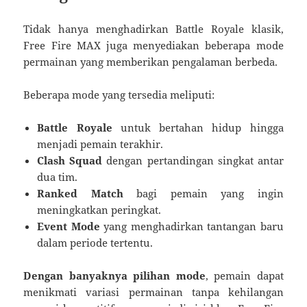
Tidak hanya menghadirkan Battle Royale klasik,
Free Fire MAX juga menyediakan beberapa mode
permainan yang memberikan pengalaman berbeda.
Beberapa mode yang tersedia meliputi:
Battle Royale
untuk bertahan hidup hingga
menjadi pemain terakhir.
Clash Squad
dengan pertandingan singkat antar
dua tim.
Ranked Match
bagi pemain yang ingin
meningkatkan peringkat.
Event Mode
yang menghadirkan tantangan baru
dalam periode tertentu.
Dengan banyaknya pilihan mode
, pemain dapat
menikmati variasi permainan tanpa kehilangan