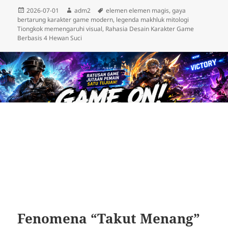
Diposkan
Penulis
Tag
2026-07-01
adm2
elemen elemen magis
,
gaya
pada
bertarung karakter game modern
,
legenda makhluk mitologi
Tiongkok memengaruhi visual
,
Rahasia Desain Karakter Game
Berbasis 4 Hewan Suci
Fenomena “Takut Menang”