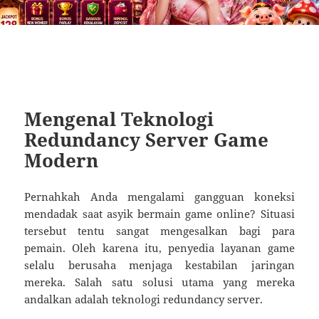
Mengenal Teknologi
Redundancy Server Game
Modern
Pernahkah Anda mengalami gangguan koneksi
mendadak saat asyik bermain game online? Situasi
tersebut tentu sangat mengesalkan bagi para
pemain. Oleh karena itu, penyedia layanan game
selalu berusaha menjaga kestabilan jaringan
mereka. Salah satu solusi utama yang mereka
andalkan adalah teknologi redundancy server.