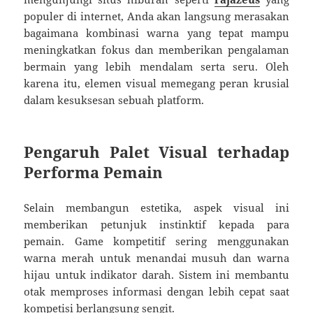
populer di internet, Anda akan langsung merasakan
bagaimana kombinasi warna yang tepat mampu
meningkatkan fokus dan memberikan pengalaman
bermain yang lebih mendalam serta seru. Oleh
karena itu, elemen visual memegang peran krusial
dalam kesuksesan sebuah platform.
Pengaruh Palet Visual terhadap
Performa Pemain
Selain membangun estetika, aspek visual ini
memberikan petunjuk instinktif kepada para
pemain. Game kompetitif sering menggunakan
warna merah untuk menandai musuh dan warna
hijau untuk indikator darah. Sistem ini membantu
otak memproses informasi dengan lebih cepat saat
kompetisi berlangsung sengit.