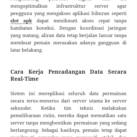
mengoptimalkan infrastruktur server agar
pengguna yang mengakses aplikasi hiburan seperti
slot apk
dapat menikmati akses cepat tanpa
hambatan koneksi. Dengan koordinasi jaringan
yang matang, aliran data tetap berjalan lancar tanpa
membuat pemain merasakan adanya gangguan di
latar belakang.
Cara Kerja Pencadangan Data Secara
Real-Time
Sistem ini mereplikasi seluruh data permainan
secara terus-menerus dari server utama ke server
sekunder. Ketika tim teknis melakukan
pemeliharaan rutin, mereka dapat mematikan satu
server tanpa menghentikan permainan yang sedang
berlangsung. Sebagai hasilnya, pemain tetap dapat