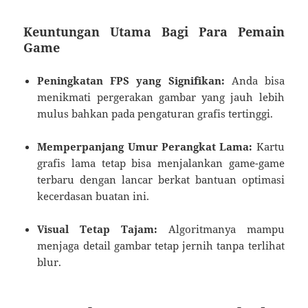
Keuntungan Utama Bagi Para Pemain
Game
Peningkatan FPS yang Signifikan:
Anda bisa
menikmati pergerakan gambar yang jauh lebih
mulus bahkan pada pengaturan grafis tertinggi.
Memperpanjang Umur Perangkat Lama:
Kartu
grafis lama tetap bisa menjalankan game-game
terbaru dengan lancar berkat bantuan optimasi
kecerdasan buatan ini.
Visual Tetap Tajam:
Algoritmanya mampu
menjaga detail gambar tetap jernih tanpa terlihat
blur.