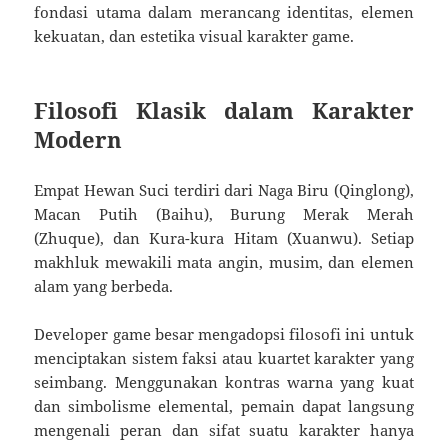
fondasi utama dalam merancang identitas, elemen
kekuatan, dan estetika visual karakter game.
Filosofi Klasik dalam Karakter
Modern
Empat Hewan Suci terdiri dari Naga Biru (Qinglong),
Macan Putih (Baihu), Burung Merak Merah
(Zhuque), dan Kura-kura Hitam (Xuanwu). Setiap
makhluk mewakili mata angin, musim, dan elemen
alam yang berbeda.
Developer game besar mengadopsi filosofi ini untuk
menciptakan sistem faksi atau kuartet karakter yang
seimbang. Menggunakan kontras warna yang kuat
dan simbolisme elemental, pemain dapat langsung
mengenali peran dan sifat suatu karakter hanya