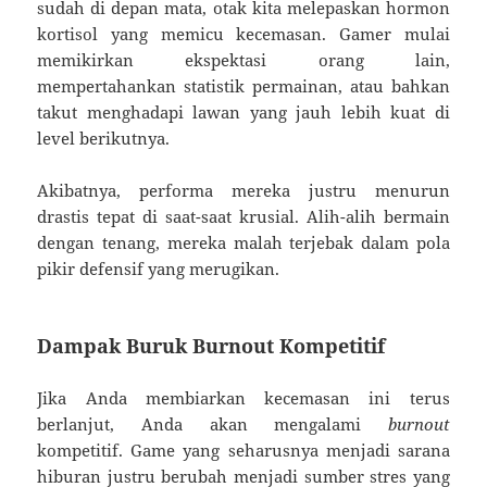
sudah di depan mata, otak kita melepaskan hormon
kortisol yang memicu kecemasan. Gamer mulai
memikirkan ekspektasi orang lain,
mempertahankan statistik permainan, atau bahkan
takut menghadapi lawan yang jauh lebih kuat di
level berikutnya.
Akibatnya, performa mereka justru menurun
drastis tepat di saat-saat krusial. Alih-alih bermain
dengan tenang, mereka malah terjebak dalam pola
pikir defensif yang merugikan.
Dampak Buruk Burnout Kompetitif
Jika Anda membiarkan kecemasan ini terus
berlanjut, Anda akan mengalami
burnout
kompetitif. Game yang seharusnya menjadi sarana
hiburan justru berubah menjadi sumber stres yang