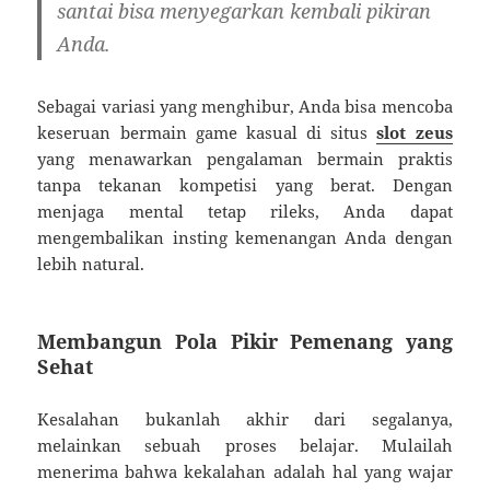
santai bisa menyegarkan kembali pikiran
Anda.
Sebagai variasi yang menghibur, Anda bisa mencoba
keseruan bermain game kasual di situs
slot zeus
yang menawarkan pengalaman bermain praktis
tanpa tekanan kompetisi yang berat. Dengan
menjaga mental tetap rileks, Anda dapat
mengembalikan insting kemenangan Anda dengan
lebih natural.
Membangun Pola Pikir Pemenang yang
Sehat
Kesalahan bukanlah akhir dari segalanya,
melainkan sebuah proses belajar. Mulailah
menerima bahwa kekalahan adalah hal yang wajar